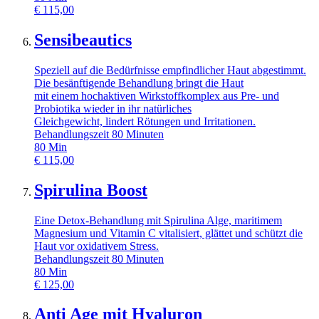
€
115,00
Sensibeautics
Speziell auf die Bedürfnisse empfindlicher Haut abgestimmt.
Die besänftigende Behandlung bringt die Haut
mit einem hochaktiven Wirkstoffkomplex aus Pre- und
Probiotika wieder in ihr natürliches
Gleichgewicht, lindert Rötungen und Irritationen.
Behandlungszeit 80 Minuten
80
Min
€
115,00
Spirulina Boost
Eine Detox-Behandlung mit Spirulina Alge, maritimem
Magnesium und Vitamin C vitalisiert, glättet und schützt die
Haut vor oxidativem Stress.
Behandlungszeit 80 Minuten
80
Min
€
125,00
Anti Age mit Hyaluron