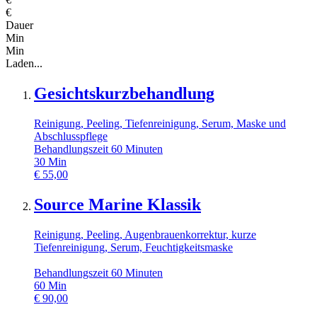
€
Dauer
Min
Min
Laden...
Gesichtskurzbehandlung
Reinigung, Peeling, Tiefenreinigung, Serum, Maske und
Abschlusspflege
Behandlungszeit 60 Minuten
30
Min
€
55,00
Source Marine Klassik
Reinigung, Peeling, Augenbrauenkorrektur, kurze
Tiefenreinigung, Serum, Feuchtigkeitsmaske
Behandlungszeit 60 Minuten
60
Min
€
90,00